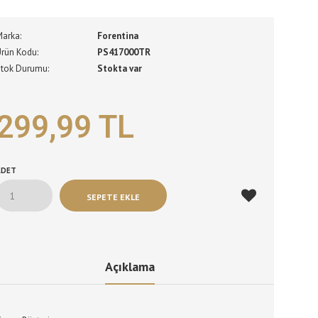
Marka:
Forentina
Ürün Kodu:
PS417000TR
Stok Durumu:
Stokta var
299,99 TL
ADET
Açıklama