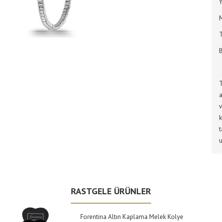
Y
M
B
T
a
v
k
t
RASTGELE ÜRÜNLER
Forentina Altın Kaplama Melek Kolye