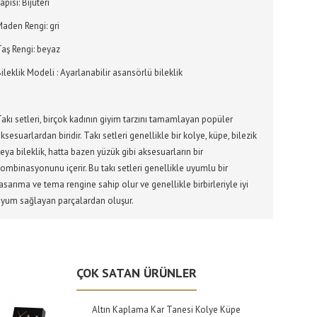
apısı: Bijuteri
aden Rengi: gri
Taş Rengi: beyaz
ileklik Modeli : Ayarlanabilir asansörlü bileklik
akı setleri, birçok kadının giyim tarzını tamamlayan popüler
ksesuarlardan biridir. Takı setleri genellikle bir kolye, küpe, bilezik
eya bileklik, hatta bazen yüzük gibi aksesuarların bir
ombinasyonunu içerir. Bu takı setleri genellikle uyumlu bir
asarıma ve tema rengine sahip olur ve genellikle birbirleriyle iyi
uyum sağlayan parçalardan oluşur.
ÇOK SATAN ÜRÜNLER
Altın Kaplama Kar Tanesi Kolye Küpe