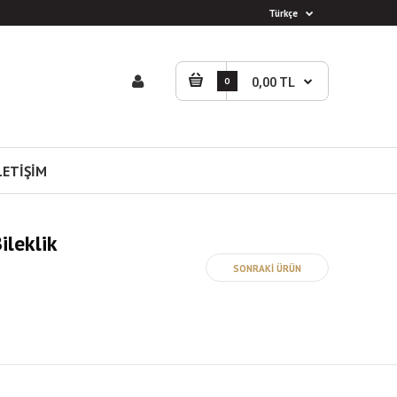
Türkçe
0
0,00 TL
LETİŞİM
leklik
SONRAKİ ÜRÜN