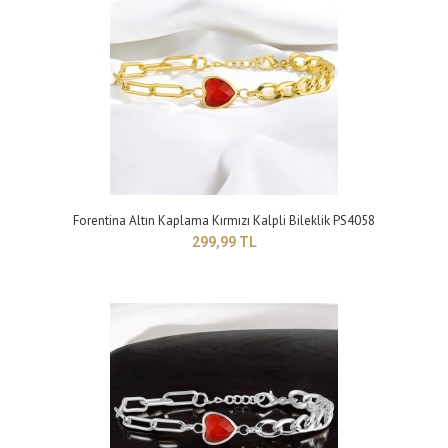
Yapısı: BijuteriMaden Rengi: griTaş Rengi: beyazBileklik Modeli :
Ayarlanabilir bileklikTakı setleri..
Forentina Altın Kaplama Kırmızı Kalpli Bileklik PS4058
299,99 TL
Forentina Bayan Gold Renk Asansörlü Halka Bileklik PS4176
299,99 TL