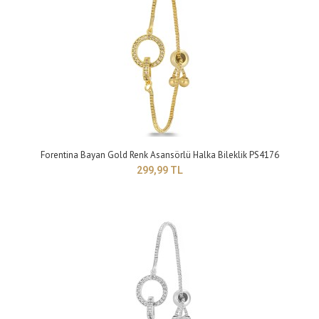
Forentina Gold Renk Mavi Taşlı Charm Bileklik PS4184
299,99 TL
Forentina Bayan Gold Renk Asansörlü Halka Bileklik PS4176
299,99 TL
Yapısı: BijuteriMaden Rengi: sarıTaş Rengi: maviBileklik Modeli: Charm
modelGünlük kullanıma uygundu..