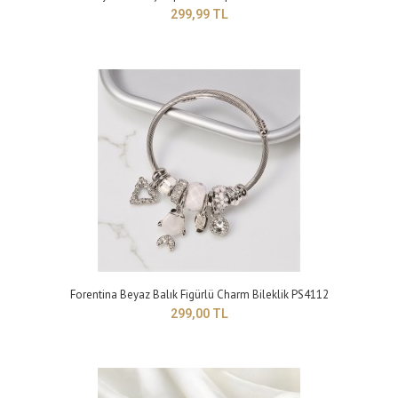
299,99 TL
Forentina Gold Renk Taşlı Tasarım Zincir Bileklik PS4180
299,99 TL
Yapısı: BijuteriMaden Rengi: sarıTaş Rengi: beyazBileklik Modeli :
Ayarlanabilir bileklikTakı setler..
Forentina Beyaz Balık Figürlü Charm Bileklik PS4112
299,00 TL