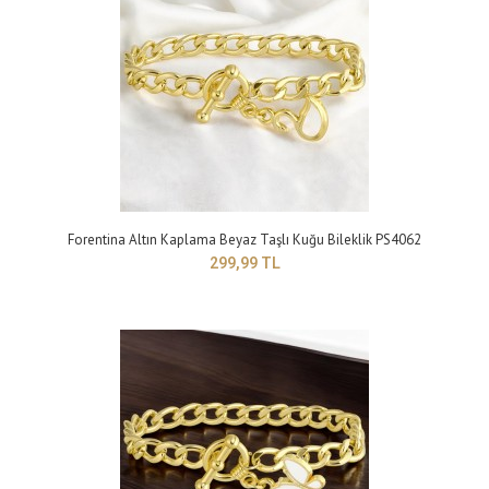
Forentina Yılan Zincirli Gri Yaprak Bayan Bileklik PS4179
299,99 TL
Forentina Altın Kaplama Beyaz Taşlı Kuğu Bileklik PS4062
299,99 TL
Yapısı: BijuteriMaden Rengi: griTaş Rengi: beyazTakı setleri, birçok kadının
giyim tarzını tamamlaya..