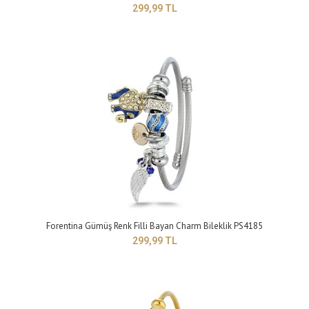
299,99 TL
Forentina Altın Kaplama Beyaz Taşlı Kalpli Bileklik PS4190
399,99 TL
Yapısı: BijuteriMaden Rengi: sarıTaş Rengi: beyazTakı setleri, birçok kadının
giyim tarzını tamamlay..
Forentina Gümüş Renk Filli Bayan Charm Bileklik PS4185
299,99 TL