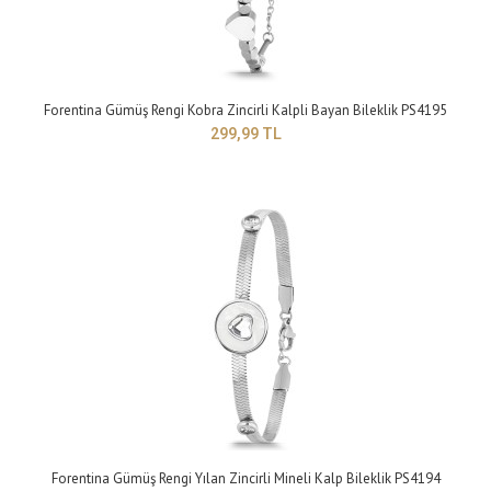
399,99 TL
Forentina Gümüş Rengi Kobra Zincirli Kalpli Bayan Bileklik PS4195
299,99 TL
Yapısı: BijuteriMaden Rengi: griTaş Rengi: beyazTakı setleri, birçok kadının
giyim tarzını tamamlaya..
Forentina Gümüş Rengi Yılan Zincirli Mineli Kalp Bileklik PS4194