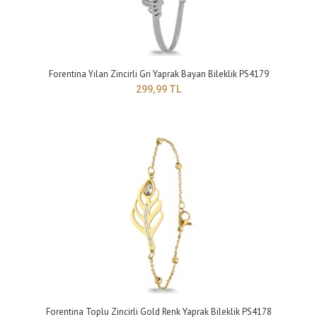
299,99 TL
Forentina Yılan Zincirli Gri Yaprak Bayan Bileklik PS4179
Yapısı: BijuteriMaden Rengi: GriTaş Rengi: maviBileklik Modeli: Charm
299,99 TL
modelGünlük kullanıma uygundur..
Forentina Toplu Zincirli Gold Renk Yaprak Bileklik PS4178