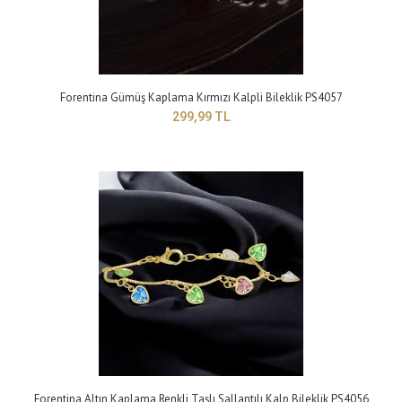
Yapısı: BijuteriMaden Rengi: sarıTaş Rengi: beyazBileklik Modeli :
Forentina Gümüş Kaplama Kırmızı Kalpli Bileklik PS4057
Ayarlanabilir asansörlü bileklikT..
299,99 TL
Forentina Altın Kaplama Renkli Taşlı Sallantılı Kalp Bileklik PS4056