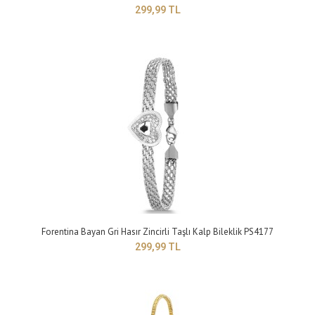
299,99 TL
Forentina Gümüş Renk Filli Bayan Charm Bileklik PS4185
299,99 TL
Yapısı: BijuteriMaden Rengi: GriTaş Rengi: maviBileklik Modeli: Charm
modelGünlük kullanıma uygundur..
Forentina Bayan Gri Hasır Zincirli Taşlı Kalp Bileklik PS4177
299,99 TL