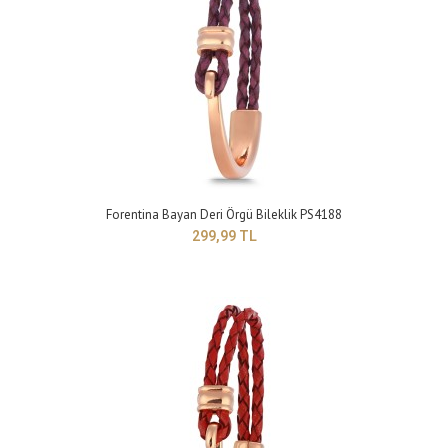
Yapısı: BijuteriMaden Rengi: gri-sarıTaş Rengi: beyazTakı setleri, birçok
kadının giyim tarzını tama..
Forentina Bayan Deri Örgü Bileklik PS4188
299,99 TL
Forentina Gümüş Kaplama Beyaz Taşlı Kalpli Bileklik PS4191