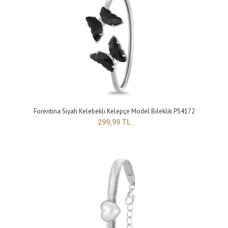
Yapısı: BijuteriMaden Rengi: sarıTaş Rengi: beyazTakı setleri, birçok kadının
giyim tarzını tamamlay..
Forentina Siyah Kelebekli Kelepçe Model Bileklik PS4172
299,99 TL
Forentina Bayan Yuvarlak Taşlı Tasarım Bayan Bileklik PS4181
299,99 TL