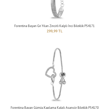
Forentina Bayan Gri Yılan Zincirli Kalpli İnci Bileklik PS4171
Yapısı: BijuteriMaden Rengi: sarıTaş Rengi: beyazTakı setleri, birçok kadının
299,99 TL
giyim tarzını tamamlay..
Forentina Bayan Gümüş Kaplama Kalpli Asansör Bileklik PS4170