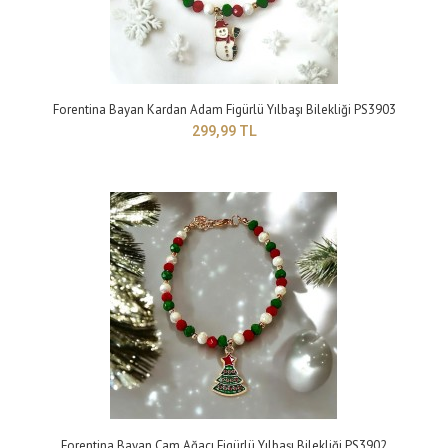
Forentina Bayan Kardan Adam Figürlü Yılbaşı Bilekliği PS3903
299,99 TL
Forentina Beyaz Damla Taşlı Kelepçe Bileklik PS4173
299,99 TL
Yapısı: BijuteriMaden Rengi: sarıTaş Rengi: beyazBileklik Modeli : kelepçe
modelTakı setleri, birçok..
Forentina Bayan Çam Ağacı Figürlü Yılbaşı Bilekliği PS3902