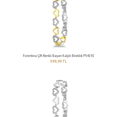
Forentina Gümüş Rengi Yılan Zincirli Mineli Kalp Bileklik PS4194
299,99 TL
Forentina Çift Renkli Bayan Kalpli Bileklik PS4192
399,99 TL
Yapısı: BijuteriMaden Rengi: griTaş Rengi: beyazTakı setleri, birçok kadının
giyim tarzını tamamlaya..