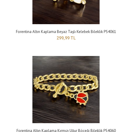
Forentina Altın Kaplama Beyaz Taşlı Kelebek Bileklik PS4061
299,99 TL
Forentina Toplu Zincirli Gold Renk Yaprak Bileklik PS4178
299,99 TL
Yapısı: BijuteriMaden Rengi: sarıTaş Rengi: beyazBileklik Modeli :
Ayarlanabilir bileklikTakı setler..
Forentina Altın Kaplama Kırmızı Uğur Böceği Bileklik PS4060