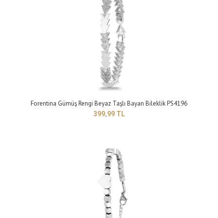
Yapısı: BijuteriMaden Rengi: sarıTaş Rengi: beyazTakı setleri, birçok kadının
giyim tarzını tamamlay..
Forentina Gümüş Rengi Beyaz Taşlı Bayan Bileklik PS4196
399,99 TL
Forentina Gümüş Rengi Beyaz Taşlı Bayan Bileklik PS4196