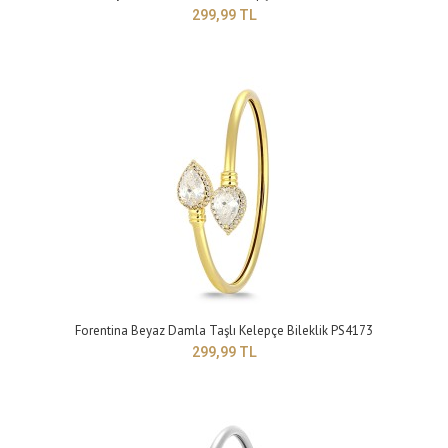
299,99 TL
Forentina Beyaz Damla Taşlı Kelepçe Bileklik PS4173
Forentina Gold Renk Beyaz Taşlı Yıldız Bileklik PS4182
299,99 TL
399,99 TL