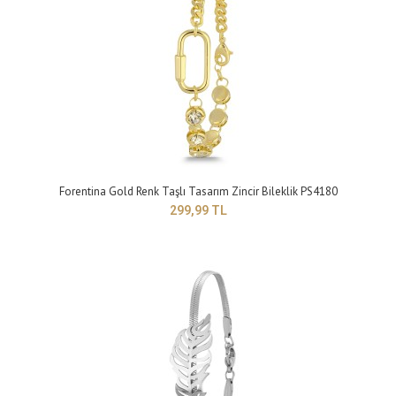
Model : Rose Metal-Kırmızı Deri Örgü BileklikYapısı: ÇelikBoyu : 24 cmTakı
setleri, birçok giy..
Forentina Gold Renk Taşlı Tasarım Zincir Bileklik PS4180
299,99 TL
Forentina Gümüş Renk Nazar Boncuklu Bayan Charm Bileklik PS4186