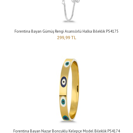
Forentina Bayan Gümüş Rengi Asansörlü Halka Bileklik PS4175
299,99 TL
Forentina Bayan Gümüş Rengi Yıldız Bileklik PS4183
399,99 TL
Yapısı: BijuteriMaden Rengi: griTaş Rengi: beyazTakı setleri, birçok kadının
giyim tarzını tamamlaya..
Forentina Bayan Nazar Boncuklu Kelepçe Model Bileklik PS4174