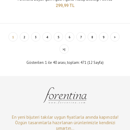
299,99 TL
1
2
3
4
5
6
7
8
9
>
>|
Gösterilen: 1 ile 40 arası, toplam: 471 (12 Sayfa)
Forentina Siyah Kelebekli Kelepçe Model Bileklik PS4172
299,99 TL
En yeni bijuteri takılar uygun fiyatlarla anında kapınızda!
Özgün tasarımlarla hazırlanan ürünlerimizle kendinizi
şımartın...