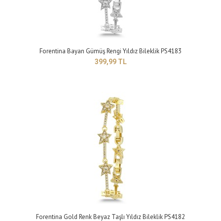
Forentina Bayan Gümüş Rengi Yıldız Bileklik PS4183
399,99 TL
Forentina Bayan Deri Örgü Bileklik PS4188
299,99 TL
Model : Rose Metal-Mor Deri Örgü BileklikYapısı: ÇelikBoyu : 24 cmTakı
setleri, birçok giyim t..
Forentina Gold Renk Beyaz Taşlı Yıldız Bileklik PS4182