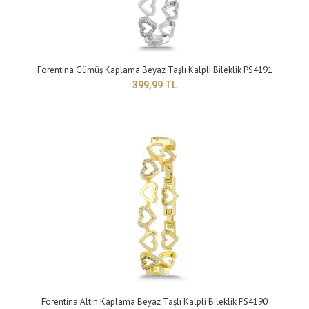
Forentina Gümüş Kaplama Beyaz Taşlı Kalpli Bileklik PS4191
399,99 TL
Forentina Gold Renk Yılan Zincirli Mineli Kalp Bileklik PS4193
299,99 TL
Yapısı: BijuteriMaden Rengi: sarıTaş Rengi: beyazTakı setleri, birçok kadının
giyim tarzını tamamlay..
Forentina Altın Kaplama Beyaz Taşlı Kalpli Bileklik PS4190