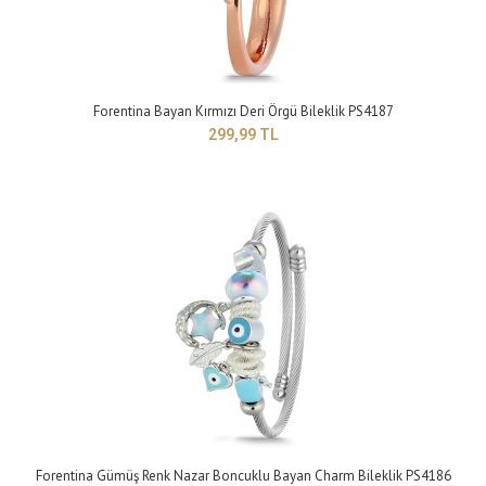
399,99 TL
Forentina Bayan Kırmızı Deri Örgü Bileklik PS4187
299,99 TL
Yapısı: BijuteriMaden Rengi: griTaş Rengi: beyazTakı setleri, birçok kadının
giyim tarzını tamamlaya..
Forentina Gümüş Renk Nazar Boncuklu Bayan Charm Bileklik PS4186