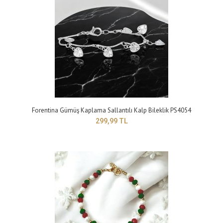
Forentina Bayan Nazar Boncuklu Kelepçe Model Bileklik PS4174
299,99 TL
Forentina Gümüş Kaplama Sallantılı Kalp Bileklik PS4054
299,99 TL
Yapısı: BijuteriMaden Rengi: sarıBileklik Modeli : kelepçe modeliTakı setleri,
birçok kadının giyim ..