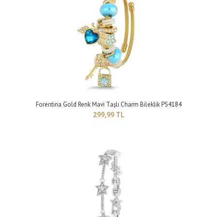
Forentina Bayan Siyah Deri Örgü Bileklik PS4189
299,99 TL
Forentina Gold Renk Mavi Taşlı Charm Bileklik PS4184
299,99 TL
Model : Rose Metal-Siyah Deri Örgü BileklikYapısı: ÇelikBoyu : 24 cmTakı
setleri, birçok giyim..