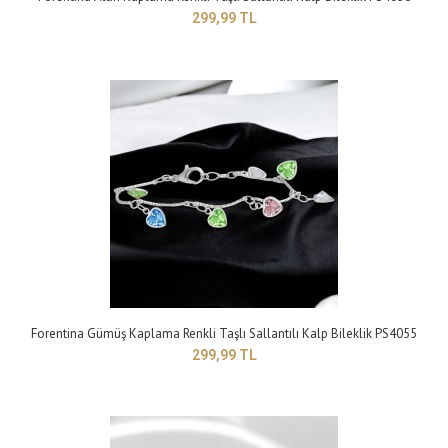
299,99 TL
Forentina Bayan Gümüş Rengi Asansörlü Halka Bileklik PS4175
299,99 TL
Yapısı: BijuteriMaden Rengi: griTaş Rengi: beyazBileklik Modeli :
Ayarlanabilir asansörlü bileklikTa..
Forentina Gümüş Kaplama Renkli Taşlı Sallantılı Kalp Bileklik PS4055
299,99 TL