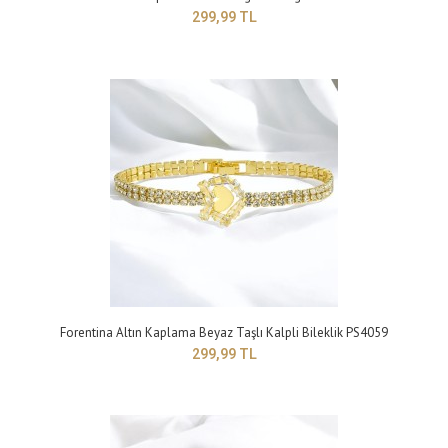
299,99 TL
Forentina Bayan Gri Hasır Zincirli Taşlı Kalp Bileklik PS4177
Forentina Altın Kaplama Beyaz Taşlı Kalpli Bileklik PS4059
299,99 TL
299,99 TL