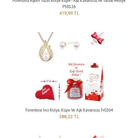
Forentina Aşkım Yazılı Kolye Küpe - Aşk Kavanozu ve Yastık Hediye
PS0126
419,99 TL
Forentina Çift Kalpli Kolye Ve Küpe Seti - Hediye Paketi
359,99 TL
yapısı : gümüş kaplama ..
Forentina İnci Kolye, Küpe Ve Aşk Kavanozu Fr0264
388,22 TL