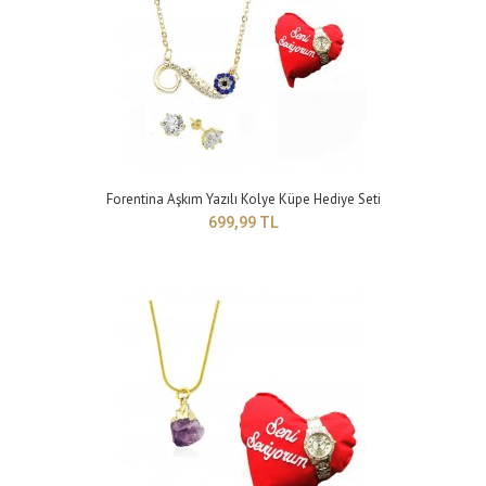
Forentina Aşkım Yazılı Kolye Küpe Hediye Seti
699,99 TL
Forentina Çift Kalpli Kolye Küpe Bileklik - Hediye Seti PS0404
399,99 TL
Yapısı: bijuteriZincir Uzunluğu: 42 cm Maden Rengi: sarıTaş Rengi :
beyazBileklik Modeli: ayarl..