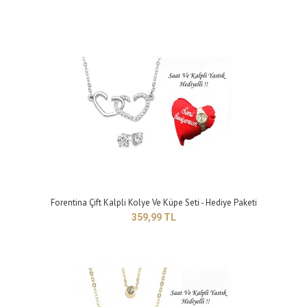
Sonsuzluk Takı Seti - Kolye Küpe Bileklik Set PS0405
299,99 TL
Yapısı: bijuteriZincir Uzunluğu: 42 cmMaden Rengi: sarıTaş Rengi :
Forentina Çift Kalpli Kolye Ve Küpe Seti - Hediye Paketi
beyazBileklik Modeli: ayarlabilir..
359,99 TL