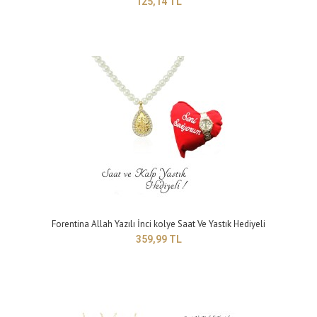
125,14 TL
KOLYE+ KÜPE+BİLEKLİK PAKET İÇERİĞİ .1 ADET KRİSTAL KOLYE .1 ÇİFT
KRİSTAL KÜPE 1 AD..
Forentina Allah Yazılı İnci kolye Saat Ve Yastık Hediyeli
359,99 TL
Forentina Kalpli Sonsuzluk Kolye Küpe Bileklik Set - Hediye Seti
899,99 TL