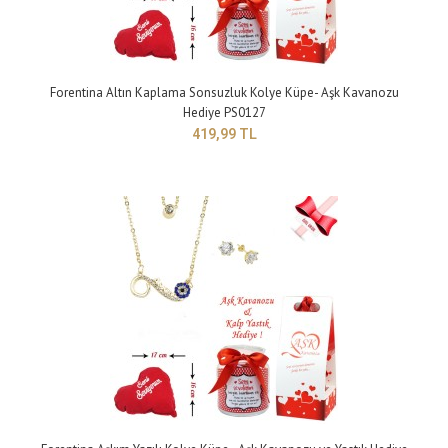
Forentina Gümüş Kaplama Anahtar Kolye Küpe Hediye Seti
699,99 TL
Forentina Altın Kaplama Sonsuzluk Kolye Küpe- Aşk Kavanozu
Hediye PS0127
419,99 TL
yapısı : gümüş kaplama ..