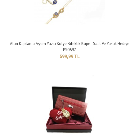
Sonsuzluk Bileklik Saat Seti Seni Seviyorum Yazılı Yastık Hediye PS0700
172,66 TL
Altın Kaplama Aşkım Yazılı Kolye Bileklik Küpe - Saat Ve Yastık Hediye
Yapısı:BijuteriMaden Rengi: SarıTaş Rengi : BeyazBileklik Modeli:
PS0697
Ayarlanabilir ModelHediye Pak..
599,99 TL