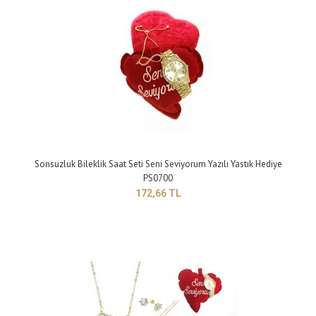
Gerçek canlı gül kafalarının itina ile seçilip özel mumyalama yöntemi ile
bozulmayacak ve solmayacak..
Sonsuzluk Bileklik Saat Seti Seni Seviyorum Yazılı Yastık Hediye
PS0700
172,66 TL