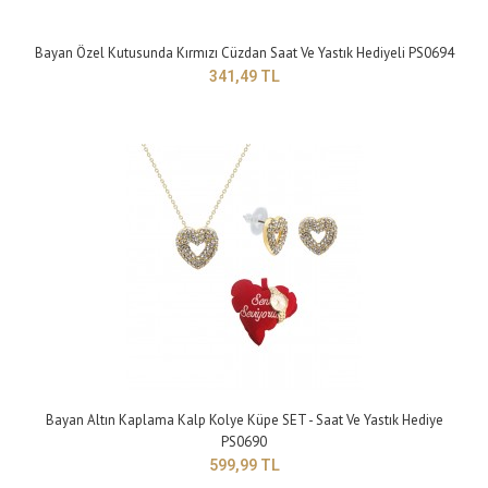
Bayan Özel Kutusunda Kırmızı Cüzdan Saat Ve Yastık Hediyeli PS0694
341,49 TL
Altın Kaplama Aşkım Yazılı Kolye Bileklik Küpe - Saat Ve Yastık Hediye
PS0697
599,99 TL
Yapısı:Bijuteri Zincir Uzunluğu: 42 cm Maden Rengi: Sarı Taş Rengi : Beyaz..
Bayan Altın Kaplama Kalp Kolye Küpe SET - Saat Ve Yastık Hediye
PS0690
599,99 TL