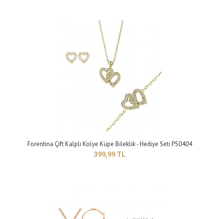
Yapısı:Bijuteri Zincir Uzunluğu: 42 cm Maden Rengi: sarı Taş Rengi :beyazB..
Forentina Çift Kalpli Kolye Küpe Bileklik - Hediye Seti PS0404
399,99 TL
Annem Yazılı Kolye Küpe Bileklik - Saat Ve Yastık Hediye PS0422