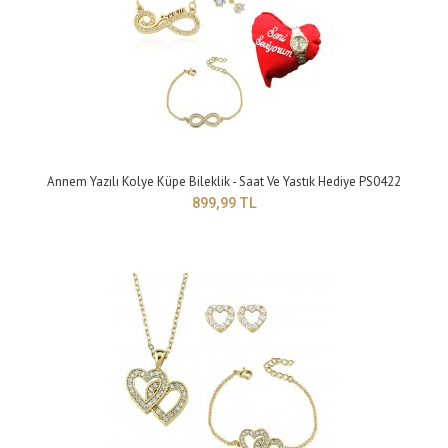
Annem Yazılı Kolye Küpe Bileklik - Saat Ve Yastık Hediye PS0422
899,99 TL
Bayan Altın Kaplama Kalp Kolye Küpe SET - Saat Ve Yastık Hediye PS0690
599,99 TL
Yapısı:Bijuteri Zincir Uzunluğu: 42 cm Maden Rengi:Sarı Taş
Rengi :beyazKüpe Mod..