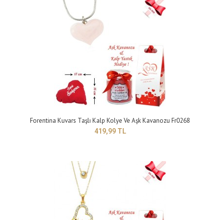
Forentina Aşkım Yazılı Kolye Küpe Hediye Seti
699,99 TL
Forentina Kuvars Taşlı Kalp Kolye Ve Aşk Kavanozu Fr0268
419,99 TL
yapısı : altın kaplama ..