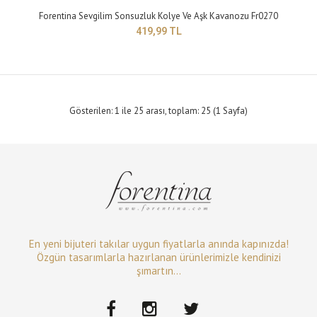
Forentina Sevgilim Sonsuzluk Kolye Ve Aşk Kavanozu Fr0270
419,99 TL
Gösterilen: 1 ile 25 arası, toplam: 25 (1 Sayfa)
Forentina Altın Kaplama Balon Kolye Sonsuzluk Bileklik - Hediye
125,14 TL
En yeni bijuteri takılar uygun fiyatlarla anında kapınızda!
Özgün tasarımlarla hazırlanan ürünlerimizle kendinizi
şımartın...
Yapısı:Bijuteri Zincir Uzunluğu: 42 cm&..