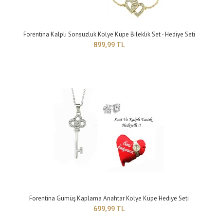
Çift Kalpli Kolye Küpe Bileklik Set- Hediye Seti PS0406
Forentina Kalpli Sonsuzluk Kolye Küpe Bileklik Set - Hediye Seti
399,99 TL
899,99 TL
Yapısı: bijuteriZincir Uzunluğu: 42 cmMaden Rengi: sarıTaş Rengi
:beyazBileklik Modeli: ayarlanabili..
Forentina Gümüş Kaplama Anahtar Kolye Küpe Hediye Seti
699,99 TL