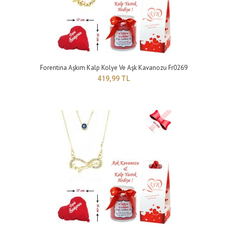
Forentina Aşkım Kalp Kolye Ve Aşk Kavanozu Fr0269
419,99 TL
FORENTİNA AMETİST TAŞLI KOLYE - SAAT VE KALPLİ YASTIK HEDİYE!!
359,99 TL
Yapısı : BUJİTERİ ..