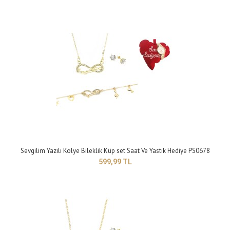
Bayan Özel Kutusunda Kırmızı Cüzdan Saat Ve Yastık Hediyeli PS0694
341,49 TL
Sevgilim Yazılı Kolye Bileklik Küp set Saat Ve Yastık Hediye PS0678
599,99 TL
Özel Kutusunda 20X 6 CM ebatlarında cüzdan15 adet kart koyma
yeriBozuk para koyma yeriKağıt Par..