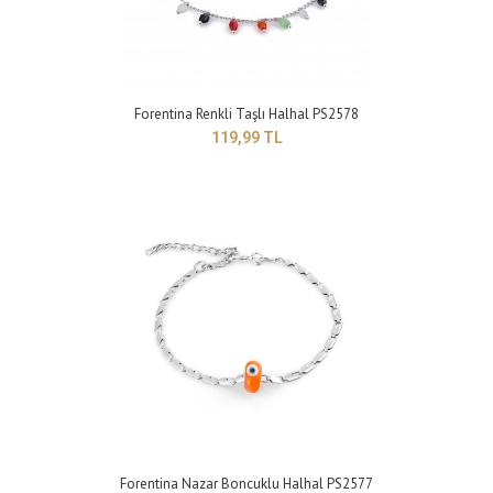
Forentina Renkli Taşlı Halhal PS2583
299,99 TL
Forentina Renkli Taşlı Halhal PS2578
119,99 TL
Yapısı : BijuteriRenk : Sarı Boyut : Ayarlanabilir model ..
Forentina Nazar Boncuklu Halhal PS2577