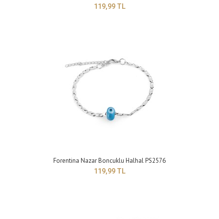
119,99 TL
Forentina Mavi Taşlı Halhal PS2582
119,99 TL
Yapısı : BijuteriRenk : Sarı Boyut : Ayarlanabilir model ..
Forentina Nazar Boncuklu Halhal PS2576
119,99 TL