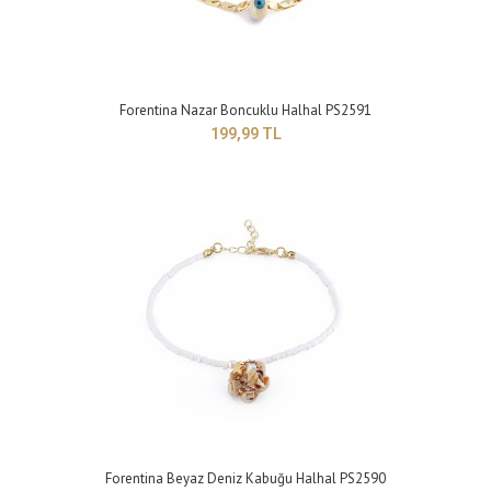
199,99 TL
Forentina Nazar Boncuklu Halhal PS2591
Yapısı : BijuteriRenk : Sarı Boyut : Ayarlanabilir model ..
199,99 TL
Forentina Beyaz Deniz Kabuğu Halhal PS2590