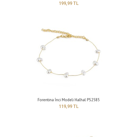
199,99 TL
Forentina Siyah İstiridye Modeli Halhal PS2588
299,99 TL
Forentina İnci Modeli Halhal PS2585
119,99 TL
Yapısı : BijuteriRenk : SiyahBoyut : Ayarlanabilir model ..