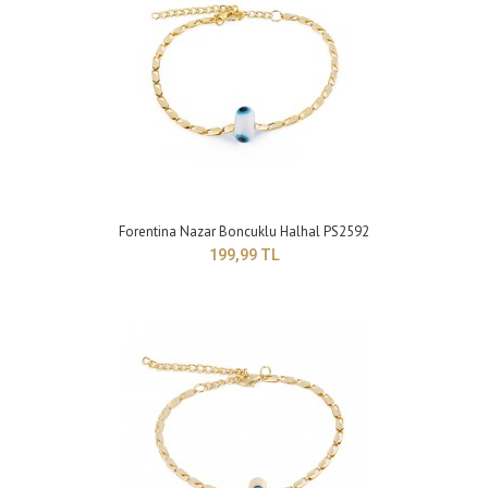
Yapısı : BijuteriRenk : Sarı Boyut : Ayarlanabilir model ..
Forentina Nazar Boncuklu Halhal PS2592
199,99 TL
Forentina Nazar Boncuklu Halhal PS2592