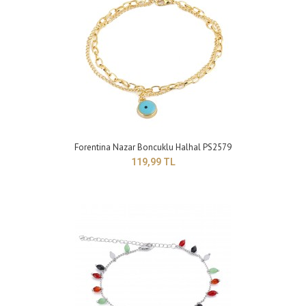
Forentina İnci Modeli Halhal PS2585
119,99 TL
Yapısı : BijuteriRenk : Sarı Boyut : Ayarlanabilir model ..
Forentina Nazar Boncuklu Halhal PS2579
119,99 TL