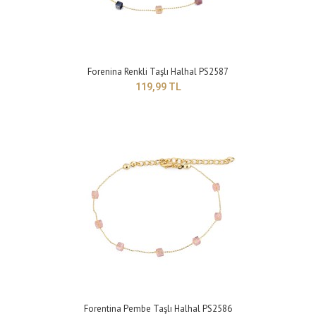
Forenina Renkli Taşlı Halhal PS2587
119,99 TL
Forentina Turuncu İstiridye Modeli Halhal PS2589
299,99 TL
Yapısı : BijuteriRenk : Turuncu Boyut : Ayarlanabilir model ..
Forentina Pembe Taşlı Halhal PS2586