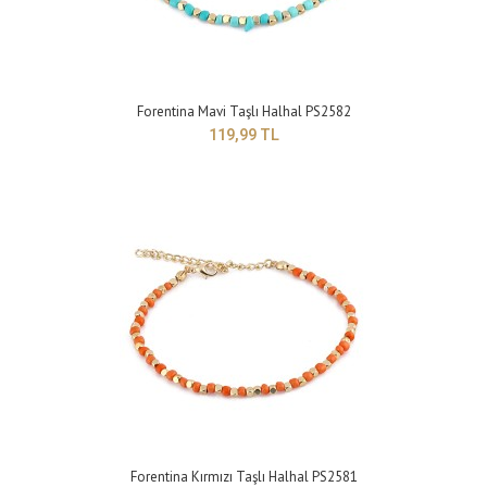
Yapısı : BijuteriRenk : Sarı Boyut : Ayarlanabilir model ..
Forentina Mavi Taşlı Halhal PS2582
119,99 TL
Forentina Pembe Taşlı Halhal PS2586
199,99 TL
Forentina Kırmızı Taşlı Halhal PS2581