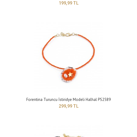
199,99 TL
Forentina Nazar Boncuklu Halhal PS2591
199,99 TL
Yapısı : BijuteriRenk : Sarı Boyut : Ayarlanabilir model ..
Forentina Turuncu İstiridye Modeli Halhal PS2589
299,99 TL