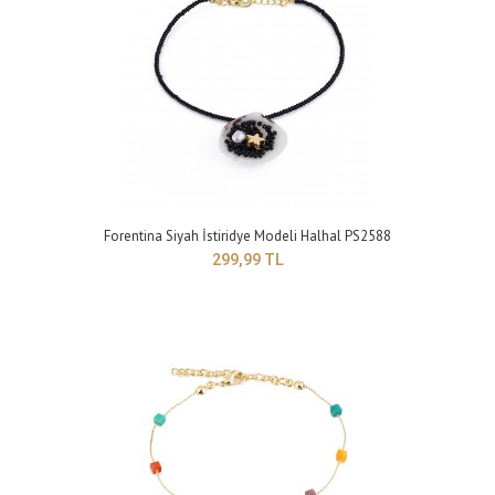
Forentina Beyaz Deniz Kabuğu Halhal PS2590
199,99 TL
Forentina Siyah İstiridye Modeli Halhal PS2588
299,99 TL
Yapısı : BijuteriRenk : BeyazBoyut : Ayarlanabilir model ..