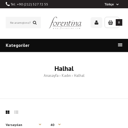
Tel: +90 (212) 527 72 55
Türkçe
0
Kategoriler
Halhal
Anasayfa
Kadın
Halhal