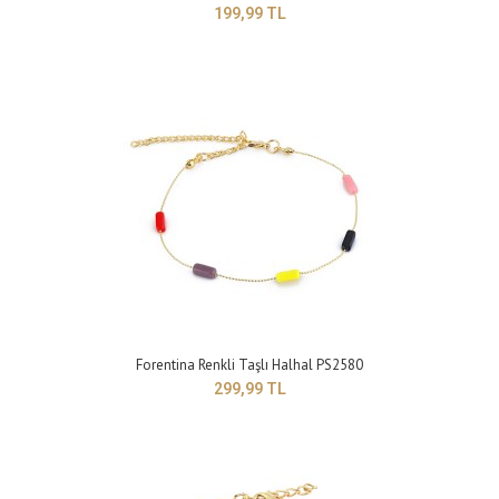
199,99 TL
Yapısı : BijuteriRenk : Sarı Boyut : Ayarlanabilir model ..
Forentina Renkli Taşlı Halhal PS2580
299,99 TL