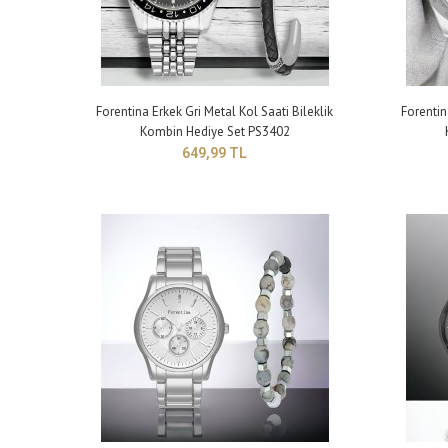
Fore
PS3
69
Forentina Erkek Gri Metal Kol Saati Bileklik
Forentin
Kombin Hediye Set PS3402
649,99 TL
Fore
Set 
69