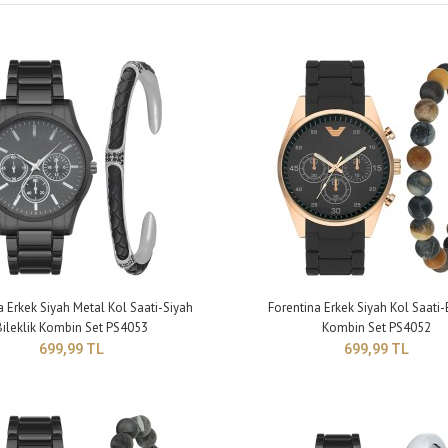
ntina Çift Renk Erkek Kol Saati-Kahverengi Örgü
Çapı: 44 mm Kalın
klik PS4092
9,99 TL
a Erkek Siyah Metal Kol Saati-Siyah
Forentina Erkek Siyah Kol Saati-B
Bileklik Kombin Set PS4053
Kombin Set PS4052
699,99 TL
699,99 TL
ntina Erkek Siyah Metal Kol Saati-Siyah Bileklik
Çapı: 44 mm Kalın
in Set PS4053
9,99 TL