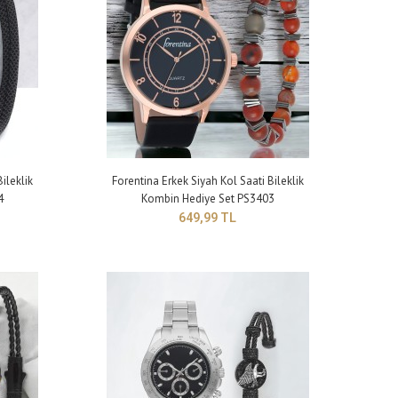
ileklik
Forentina Erkek Siyah Kol Saati Bileklik
4
Kombin Hediye Set PS3403
lık: 9 mm Kayış genişliği: 20 mm Kayış uzunluğu: 250 mm (büyü..
649,99 TL