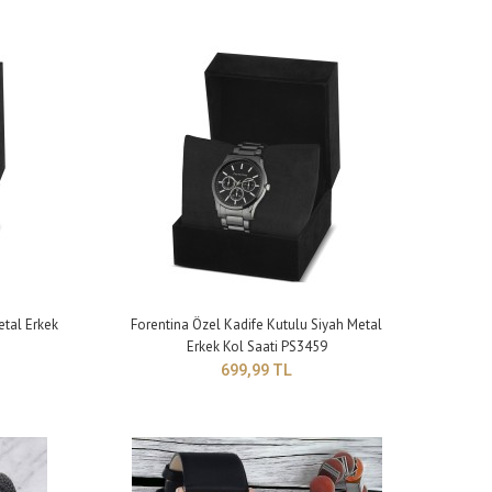
lık: 9 mm Kayış genişliği: 20 mm Kayış uzunluğu: 250 mm (büyü..
etal Erkek
Forentina Özel Kadife Kutulu Siyah Metal
Erkek Kol Saati PS3459
699,99 TL
lık: 9 mm Kayış genişliği: 20 mm Kayış uzunluğu: 250 mm (büyü..