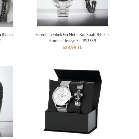
lık: 9 mm Kayış genişliği: 20 mm Kayış uzunluğu: 250 mm (büyü..
 Bileklik
Forentina Erkek Gri Metal Kol Saati-Bileklik
0
Kombin Hediye Set PS3389
629,99 TL
lık: 9 mm Kayış genişliği: 20 mm Kayış uzunluğu: 250 mm (büyü..