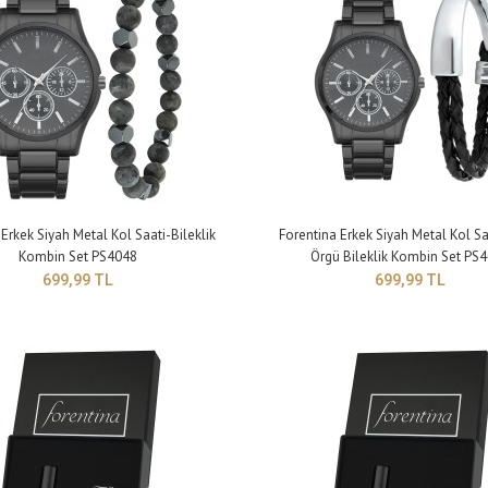
Erkek Siyah Metal Kol Saati-Bileklik
Forentina Erkek Siyah Metal Kol Sa
Kombin Set PS4048
Örgü Bileklik Kombin Set PS
ntina Erkek Siyah Kol Saati-Bileklik Kombin Set
699,99 TL
699,99 TL
Çapı: 44 mm Kalın
052
9,99 TL