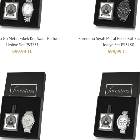
ntina Erkek Gri Metal Kol Saati-Asansörlü Gri
Çapı: 44 mm Kalın
klik Kombin Set PS4051
a Gri Metal Erkek Kol Saati-Parfüm
Forentina Siyah Metal Erkek Kol Sa
9,99 TL
Hediye Set PS3731
Hediye Set PS3730
699,99 TL
699,99 TL
ntina Erkek Gri Metal Kol Saati-Bileklik Kombin
Çapı: 44 mm Kalın
PS4050
9,99 TL