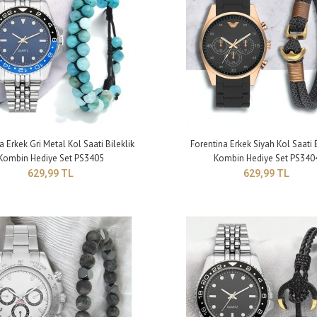
a Erkek Gri Metal Kol Saati Bileklik
Forentina Erkek Siyah Kol Saati B
ntina Erkek Metal Kol Saati-Çift Renk Örgü Bileklik
Kombin Hediye Set PS3405
Kombin Hediye Set PS340
Çapı: 44 mm Kalın
ye Set PS3748
629,99 TL
629,99 TL
9,99 TL