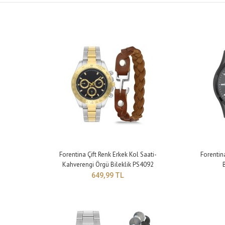
Fore
Bile
64
Forentina Çift Renk Erkek Kol Saati-
Forentin
Kahverengi Örgü Bileklik PS4092
649,99 TL
Fore
Komb
69