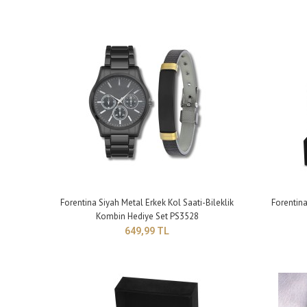
Fore
Bile
69
Forentina Siyah Metal Erkek Kol Saati-Bileklik
Forentina
Kombin Hediye Set PS3528
649,99 TL
Fore
Bile
62