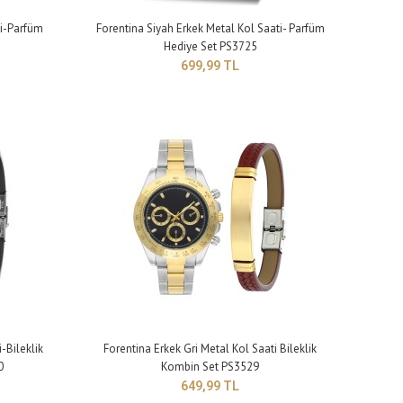
ti-Parfüm
Forentina Siyah Erkek Metal Kol Saati- Parfüm
Hediye Set PS3725
699,99 TL
lık: 9 mm Kayış genişliği: 20 mm Kayış uzunluğu: 250 mm (büyü..
-Bileklik
Forentina Erkek Gri Metal Kol Saati Bileklik
0
Kombin Set PS3529
649,99 TL