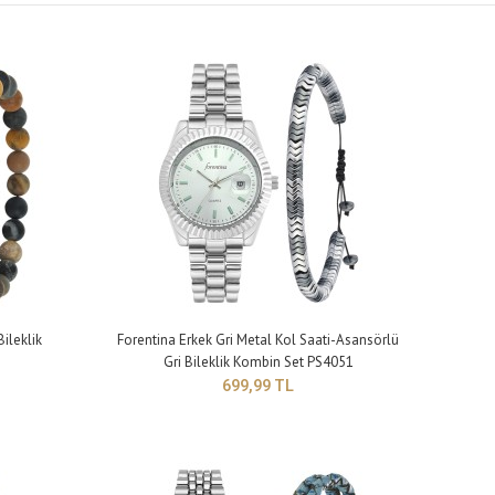
lık: 9 mm Kayış genişliği: 20 mm Kayış uzunluğu: 250 mm (büyü..
ileklik
Forentina Erkek Gri Metal Kol Saati-Asansörlü
Gri Bileklik Kombin Set PS4051
699,99 TL
lık: 9 mm Kayış genişliği: 20 mm Kayış uzunluğu: 250 mm (büyü..