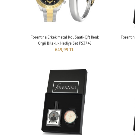
Fore
Bile
Forentina Erkek Metal Kol Saati-Çift Renk
Forentin
69
Örgü Bileklik Hediye Set PS3748
649,99 TL
Fore
Set 
69