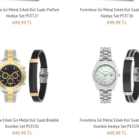
a Gri Metal Erkek Kol Saati-Parfüm
Forentina Gri Metal Erkek Kol Saa
Hediye Set PS3727
Hediye Set PS3726
699,99 TL
699,99 TL
ntina Erkek Siyah Metal Kol Saati-Bileklik Kombin
Çapı: 44 mm Kalın
PS4048
9,99 TL
a Erkek Gri Metal Kol Saati Bileklik
Forentina Gri Metal Erkek Kol Saati
Kombin Set PS3531
Kombin Hediye Set PS353
649,99 TL
699,99 TL