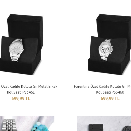
ntina Erkek Siyah Metal Kol Saati-Siyah Örgü
Çapı: 44 mm Kalın
klik Kombin Set PS4049
9,99 TL
 Özel Kadife Kutulu Gri Metal Erkek
Forentina Özel Kadife Kutulu Gri M
Kol Saati PS3461
Kol Saati PS3460
699,99 TL
699,99 TL
ntina Erkek Lacivert Metal Kol Saati-Mavi Örgülü
Çapı: 44 mm Kalın
klik Hediye Set PS3750
9,99 TL