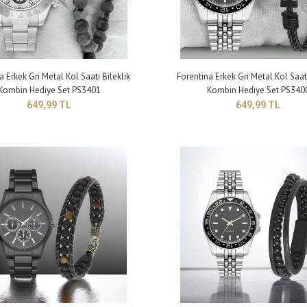
ntina Gri Metal Erkek Kol Saati-Parfüm Hediye Set
Çapı: 43 mm Kalın
731
9,99 TL
a Erkek Gri Metal Kol Saati Bileklik
Forentina Erkek Gri Metal Kol Saati
Kombin Hediye Set PS3401
Kombin Hediye Set PS340
649,99 TL
649,99 TL
ntina Siyah Metal Erkek Kol Saati-Parfüm Hediye
Çapı: 43 mm Kalın
PS3730
9,99 TL