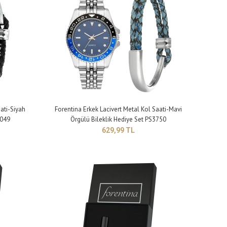
ati-Siyah
Forentina Erkek Lacivert Metal Kol Saati-Mavi
4049
Örgülü Bileklik Hediye Set PS3750
629,99 TL
lık: 9 mm Kayış genişliği: 20 mm Kayış uzunluğu: 250 mm (büyü..