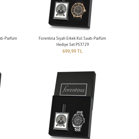
lık: 9 mm Kayış genişliği: 20 mm Kayış uzunluğu: 250 mm (büyü..
ati-Parfüm
Forentina Siyah Erkek Kol Saati-Parfüm
Hediye Set PS3729
699,99 TL
lık: 9 mm Kayış genişliği: 20 mm Kayış uzunluğu: 250 mm (büyü..