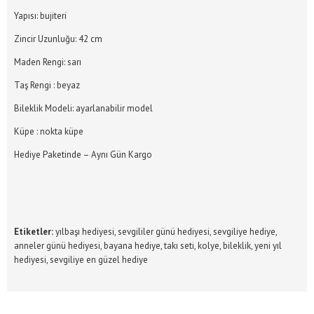
Yapısı: bujiteri
Zincir Uzunluğu: 42 cm
Maden Rengi: sarı
Taş Rengi : beyaz
Bileklik Modeli: ayarlanabilir model
Küpe : nokta küpe
Hediye Paketinde – Aynı Gün Kargo
Etiketler:
yılbaşı hediyesi
,
sevgililer günü hediyesi
,
sevgiliye hediye
,
anneler günü hediyesi
,
bayana hediye
,
takı seti
,
kolye
,
bileklik
,
yeni yıl
hediyesi
,
sevgiliye en güzel hediye